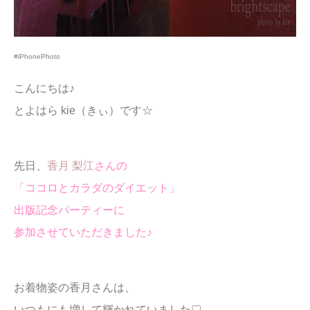
#iPhonePhoto
こんにちは♪
とよはら kie（きぃ）です☆
先日、
香月 梨江
さんの
「ココロとカラダのダイエット」
出版記念パーティーに
参加させていただきました♪
お着物姿の香月さんは、
いつもにも増して輝かれていました♡