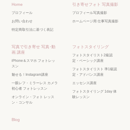
Home
引き寄せフォト 写真撮影
プロフィール
プロフィール写真撮影
お問い合わせ
ホームページ用 仕事写真撮影
特定商取引法に基づく表記
写真で引き寄せ 写真･動
フォトスタイリング
画 講座
フォトスタイリスト2級認
iPhone＆スマホ フォトレッ
定・ベーシック講座
スン
フォトスタイリスト 準1級認
魅せる！Instagram講座
定・アドバンス講座
一眼レフ・ミラーレス カメラ
エッセンス講座
初心者 フォトレッスン
フォトスタイリング 1day 体
オンライン・フォト レッス
験レッスン
ン・コンサル
Blog