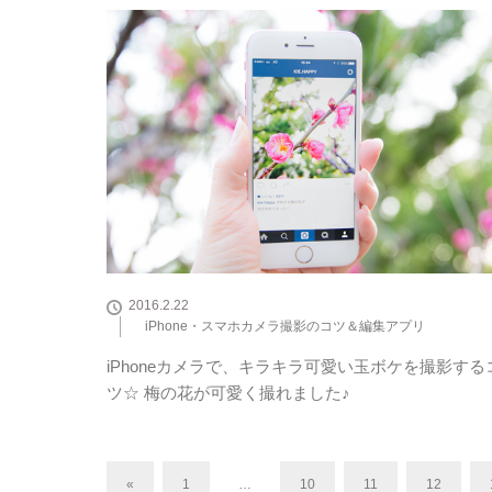
2016.2.22
iPhone・スマホカメラ撮影のコツ＆編集アプリ
iPhoneカメラで、キラキラ可愛い玉ボケを撮影する
ツ☆ 梅の花が可愛く撮れました♪
«
1
…
10
11
12